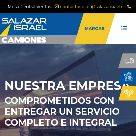
Mesa Central Ventas:
contactocecor@salazarisrael.cl
MARCAS
Marca
Tipo:
NUESTRA EMPRESA
COMPROMETIDOS CON
ENTREGAR UN SERVICIO
FILTRAR
COMPLETO E INTEGRAL