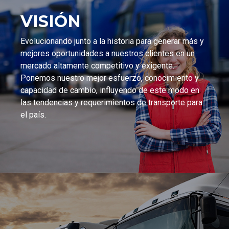
VISIÓN
Evolucionando junto a la historia para generar más y
mejores oportunidades a nuestros clientes en un
mercado altamente competitivo y exigente.
Ponemos nuestro mejor esfuerzo, conocimiento y
capacidad de cambio, influyendo de este modo en
las tendencias y requerimientos de transporte para
el país.