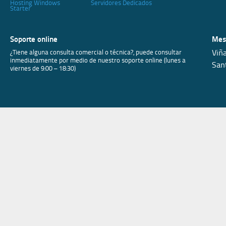
Hosting Windows
Servidores Dedicados
Starter
Soporte online
Mes
¿Tiene alguna consulta comercial o técnica?, puede consultar
Viñ
inmediatamente por medio de nuestro soporte online (lunes a
San
viernes de 9:00 – 18:30)