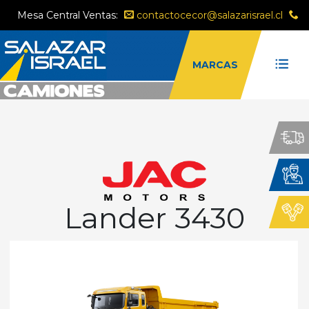
Mesa Central Ventas:
contactocecor@salazarisrael.cl
MARCAS
Marca
Tipo:
Lander 3430
FILTRAR